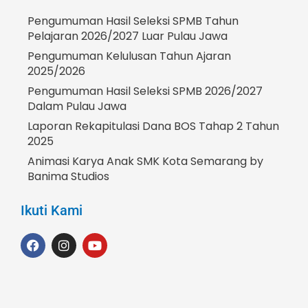
Pengumuman Hasil Seleksi SPMB Tahun
Pelajaran 2026/2027 Luar Pulau Jawa
Pengumuman Kelulusan Tahun Ajaran
2025/2026
Pengumuman Hasil Seleksi SPMB 2026/2027
Dalam Pulau Jawa
Laporan Rekapitulasi Dana BOS Tahap 2 Tahun
2025
Animasi Karya Anak SMK Kota Semarang by
Banima Studios
Ikuti Kami
F
I
Y
a
n
o
c
s
u
e
t
t
b
a
u
o
g
b