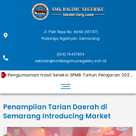
Skip
to
content
Jl. Palir Raya No. 66-68 (50187)
Podorejo, Ngaliyan, Semarang
(024) 76437854
sekolah@smkbagimunegeriku.sch.id
Pengumuman Hasil Seleksi SPMB Tahun Pelajaran 2026/2027 Luar Pulau Jawa
>
Pengumuman Kelulusan Tahun Ajaran 2025/2026
Pengumuman Hasil Seleksi SPMB 2026/2027 Dalam Pulau Jawa
Laporan Rekapitulasi Dana BOS Tahap 2 Tahun 2025
Animasi Karya Anak SMK Kota Semarang by Banima Studios
Penampilan Tarian Daerah di
Semarang Introducing Market