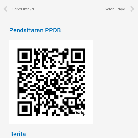
Prev
Sebelumnya
Selanjutnya
Pendaftaran PPDB
Berita