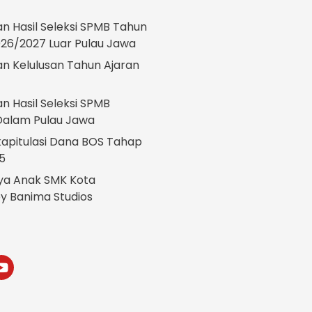
 Hasil Seleksi SPMB Tahun
026/2027 Luar Pulau Jawa
 Kelulusan Tahun Ajaran
 Hasil Seleksi SPMB
Dalam Pulau Jawa
apitulasi Dana BOS Tahap
5
ya Anak SMK Kota
y Banima Studios
Y
o
u
t
u