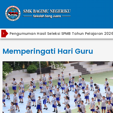
Skip
to
content
>
Pengumuman Kelulusan Tahun Ajaran 2025/2026
Pengumuman Hasil Seleksi SPMB 2026/2027 Dalam Pu
Memperingati Hari Guru
Laporan Rekapitulasi Dana BOS Tahap 2 Tahun 2025
Animasi Karya Anak SMK Kota Semarang by Banima S