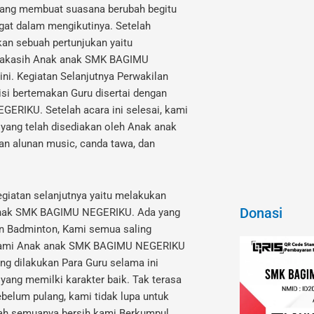
yang membuat suasana berubah begitu
o
g
o
r
at dalam mengikutinya. Setelah
k
a
 sebuah pertunjukan yaitu
m
rimakasih Anak anak SMK BAGIMU
ni. Kegiatan Selanjutnya Perwakilan
 bertemakan Guru disertai dengan
RIKU. Setelah acara ini selesai, kami
yang telah disediakan oleh Anak anak
n alunan music, canda tawa, dan
giatan selanjutnya yaitu melakukan
Donasi
 anak SMK BAGIMU NEGERIKU. Ada yang
in Badminton, Kami semua saling
a kami Anak anak SMK BAGIMU NEGERIKU
g dilakukan Para Guru selama ini
ang memilki karakter baik. Tak terasa
belum pulang, kami tidak lupa untuk
lah semuanya bersih kami Berkumpul