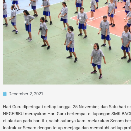
December 2, 2021
Hari Guru diperingati setiap tanggal 25 November, dan Satu hari
NEGERIKU merayakan Hari Guru bertempat di lapangan SMK BAG
dilakukan pada hari itu, salah satunya kami melakukan Senam be
Instruktur Senam dengan tetap menjaga dan mematuhi setiap prot