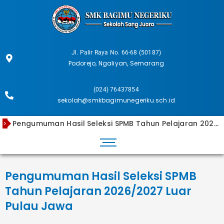
Skip
to
content
Jl. Palir Raya No. 66-68 (50187)
Podorejo, Ngaliyan, Semarang
(024) 76437854
sekolah@smkbagimunegeriku.sch.id
Pengumuman Hasil Seleksi SPMB Tahun Pelajaran 2026/2027 Luar Pulau Jawa
>
Pengumuman Kelulusan Tahun Ajaran 2025/2026
Pengumuman Hasil Seleksi SPMB 2026/2027 Dalam Pulau Jawa
Laporan Rekapitulasi Dana BOS Tahap 2 Tahun 2025
Animasi Karya Anak SMK Kota Semarang by Banima Studios
Pengumuman Hasil Seleksi SPMB
Tahun Pelajaran 2026/2027 Luar
Pulau Jawa