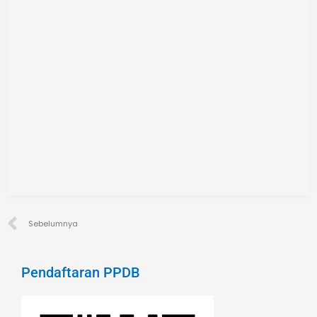
Prev
Sebelumnya
Pendaftaran PPDB