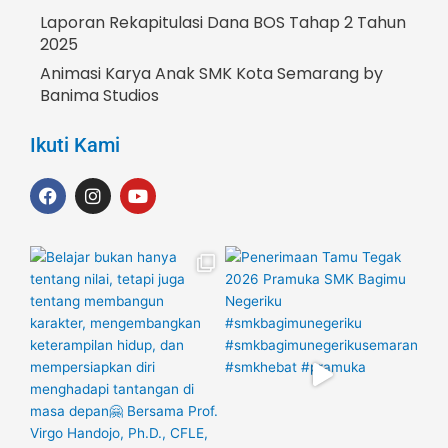
Laporan Rekapitulasi Dana BOS Tahap 2 Tahun
2025
Animasi Karya Anak SMK Kota Semarang by
Banima Studios
Ikuti Kami
F
I
Y
a
n
o
c
s
u
e
t
t
b
a
u
o
g
b
o
r
e
k
a
m