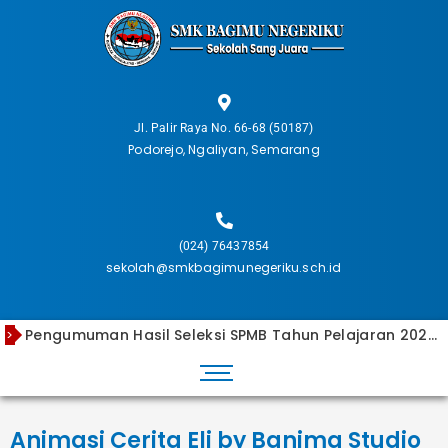
Skip
to
content
Jl. Palir Raya No. 66-68 (50187)
Podorejo, Ngaliyan, Semarang
(024) 76437854
sekolah@smkbagimunegeriku.sch.id
Pengumuman Hasil Seleksi SPMB Tahun Pelajaran 2026/2027 Luar Pulau Jawa
>
Pengumuman Kelulusan Tahun Ajaran 2025/2026
Pengumuman Hasil Seleksi SPMB 2026/2027 Dalam Pulau Jawa
Laporan Rekapitulasi Dana BOS Tahap 2 Tahun 2025
Animasi Karya Anak SMK Kota Semarang by Banima Studios
Animasi Cerita Eli by Banima Studio