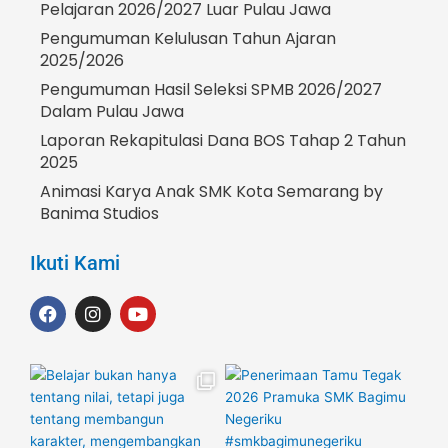
Pelajaran 2026/2027 Luar Pulau Jawa
Pengumuman Kelulusan Tahun Ajaran
2025/2026
Pengumuman Hasil Seleksi SPMB 2026/2027
Dalam Pulau Jawa
Laporan Rekapitulasi Dana BOS Tahap 2 Tahun
2025
Animasi Karya Anak SMK Kota Semarang by
Banima Studios
Ikuti Kami
F
I
Y
a
n
o
c
s
u
e
t
t
b
a
u
o
g
b
o
r
e
k
a
m